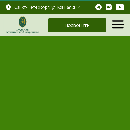
...
Санкт-Петербург, ул. Конная д. 14
...
...
Позвонить
Главная
-
Фракционный РФ-лифтинг
ФРАКЦИОННЫЙ РФ-ЛИФТИНГ
Быстро подтянуть кожу за короткое время,
убрать шрамы и рубцы, сузить поры и
кардинально улучшить качество кожи — на это
способен именно фракционный рф-лифтинг, его
ещё называют игольчатым рф-лифтингом.
Сигнал включения механизмов омоложения и
оздоровления доставляют в глубокие слои
кожи тончайшие иглы с золотым покрытием,
отсюда и второе название этой процедуры.
Почему важно, чтобы иглы были очень тонкие,