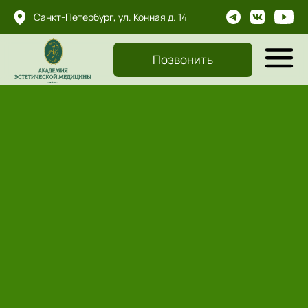
...
Санкт-Петербург, ул. Конная д. 14
...
...
Позвонить
Главная
-
Обертывание
ОБЕРТЫВАНИЕ
Расслабляющая и комфортная процедура для
улучшения качества кожи и коррекции фигуры.
Мы используем составы на основе водорослей,
парафина и натуральных масел производства
Франции и Испании.
Обёртывание можно делать как отдельную
процедуру, а можно добавить к массажу для
усиления эффекта.
Что даёт процедура обёртывания?